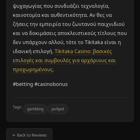
ψυχαγωγίας που συνδυάζει τεχνολογία,
καινοτομία και αυθεντικότητα. Αν θες να
ζήσεις την εμπειρία του ζωντανού παιχνιδιού
και να δοκιμάσεις αποκλειστικούς τίτλους που
δεν υπάρχουν αλλού, τότε το Tikitaka είναι η
ιδανική επιλογή.
Tikitaka Casino: βασικές
επιλογές και συμβουλές για αρχάριους και
προχωρημένους
.
#betting #casinobonus
Tags:
gambling
jackpot
← Back to Reviews