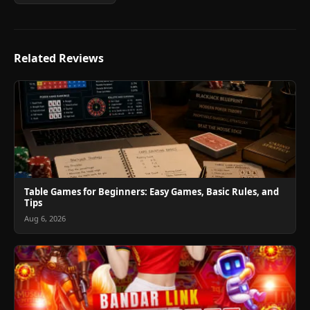
Related Reviews
Table Games for Beginners: Easy Games, Basic Rules, and
Tips
Aug 6, 2026