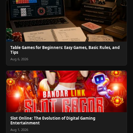
Table Games for Beginners: Easy Games, Basic Rules, and
Tips
Aug 6, 2026
Slot Online: The Evolution of Digital Gaming
Entertainment
Aug 1, 2026