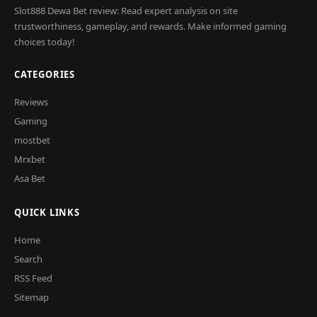
Slot888 Dewa Bet review: Read expert analysis on site
trustworthiness, gameplay, and rewards. Make informed gaming
choices today!
CATEGORIES
Reviews
Gaming
mostbet
Mrxbet
Asa Bet
QUICK LINKS
Home
Search
RSS Feed
Sitemap