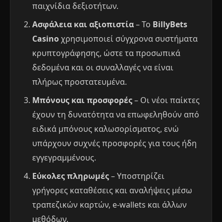
παιχνίδια δεξιοτήτων.
Ασφάλεια και αξιοπιστία
– Το
BillyBets
Casino
χρησιμοποιεί σύγχρονα συστήματα
κρυπτογράφησης, ώστε τα προσωπικά
δεδομένα και οι συναλλαγές να είναι
πλήρως προστατευμένα.
Μπόνους και προσφορές
– Οι νέοι παίκτες
έχουν τη δυνατότητα να επωφεληθούν από
ειδικά μπόνους καλωσορίσματος, ενώ
υπάρχουν συχνές προσφορές για τους ήδη
εγγεγραμμένους.
Εύκολες πληρωμές
– Υποστηρίζει
γρήγορες καταθέσεις και αναλήψεις μέσω
τραπεζικών καρτών, e-wallets και άλλων
μεθόδων.