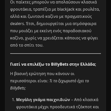
Οι παίκτες μπορούν να απολαύσουν κλασικά
φρουτάκια, τραπέζια με blackjack και ρουλέτα,
αλλά και ζωντανό καζίνο με πραγματικούς
dealers. Έτσι, δημιουργείται μια ατμόσφαιρα
που μοιάζει με εκείνη ενός παραδοσιακού
καζίνο, χωρίς να χρειάζεται κάποιος να φύγει
από το σπίτι του.
Γιατί να επιλέξω το BillyBets στην Ελλάδα;
Η βασική ερώτηση που κάνουν οι
περισσότεροι είναι:
Τι το ξεχωριστό έχει το
BillyBets;
Μεγάλη γκάμα παιχνιδιών
– Από κλασικά
φρουτάκια μέχρι προοδευτικά τζάκποτ και