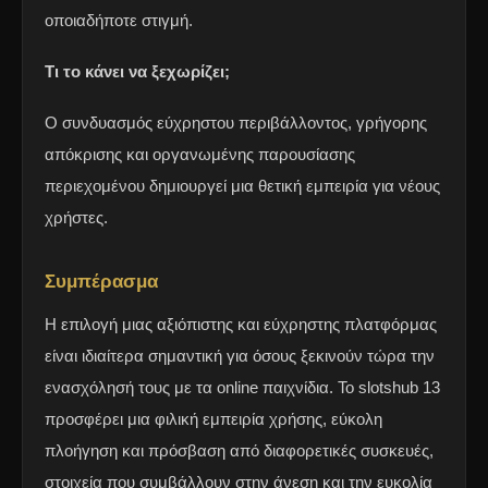
οποιαδήποτε στιγμή.
Τι το κάνει να ξεχωρίζει;
Ο συνδυασμός εύχρηστου περιβάλλοντος, γρήγορης
απόκρισης και οργανωμένης παρουσίασης
περιεχομένου δημιουργεί μια θετική εμπειρία για νέους
χρήστες.
Συμπέρασμα
Η επιλογή μιας αξιόπιστης και εύχρηστης πλατφόρμας
είναι ιδιαίτερα σημαντική για όσους ξεκινούν τώρα την
ενασχόλησή τους με τα online παιχνίδια. Το slotshub 13
προσφέρει μια φιλική εμπειρία χρήσης, εύκολη
πλοήγηση και πρόσβαση από διαφορετικές συσκευές,
στοιχεία που συμβάλλουν στην άνεση και την ευκολία