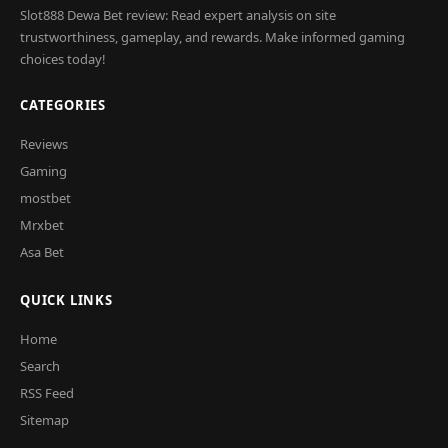
Slot888 Dewa Bet review: Read expert analysis on site
trustworthiness, gameplay, and rewards. Make informed gaming
choices today!
CATEGORIES
Reviews
Gaming
mostbet
Mrxbet
Asa Bet
QUICK LINKS
Home
Search
RSS Feed
Sitemap