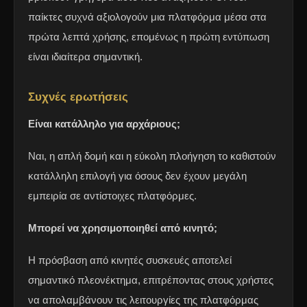
παίκτες συχνά αξιολογούν μια πλατφόρμα μέσα στα
πρώτα λεπτά χρήσης, επομένως η πρώτη εντύπωση
είναι ιδιαίτερα σημαντική.
Συχνές ερωτήσεις
Είναι κατάλληλο για αρχάριους;
Ναι, η απλή δομή και η εύκολη πλοήγηση το καθιστούν
κατάλληλη επιλογή για όσους δεν έχουν μεγάλη
εμπειρία σε αντίστοιχες πλατφόρμες.
Μπορεί να χρησιμοποιηθεί από κινητό;
Η πρόσβαση από κινητές συσκευές αποτελεί
σημαντικό πλεονέκτημα, επιτρέποντας στους χρήστες
να απολαμβάνουν τις λειτουργίες της πλατφόρμας