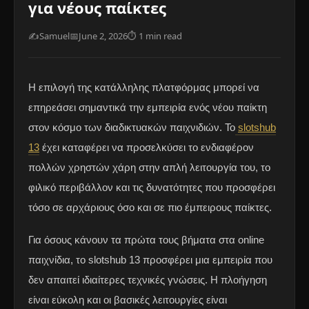
για νέους παίκτες
✍️
Samuel
📅
June 2, 2026
⏱️ 1 min read
Η επιλογή της κατάλληλης πλατφόρμας μπορεί να
επηρεάσει σημαντικά την εμπειρία ενός νέου παίκτη
στον κόσμο των διαδικτυακών παιχνιδιών. Το
slotshub
13
έχει καταφέρει να προσελκύσει το ενδιαφέρον
πολλών χρηστών χάρη στην απλή λειτουργία του, το
φιλικό περιβάλλον και τις δυνατότητες που προσφέρει
τόσο σε αρχάριους όσο και σε πιο έμπειρους παίκτες.
Για όσους κάνουν τα πρώτα τους βήματα στα online
παιχνίδια, το slotshub 13 προσφέρει μια εμπειρία που
δεν απαιτεί ιδιαίτερες τεχνικές γνώσεις. Η πλοήγηση
είναι εύκολη και οι βασικές λειτουργίες είναι