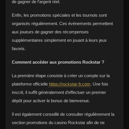
de gagner de l’argent réel.
Enfin, les promotions spéciales et les tournois sont
organisés régulièrement. Ces événements permettent
aux joueurs de gagner des récompenses
supplémentaires simplement en jouant à leurs jeux
favoris.
Comment accéder aux promotions Rockstar ?
La première étape consiste à créer un compte sur la
plateforme officielle
https://rockstar-fr.com
. Une fois
inscrit, il suffit généralement d’effectuer un premier
dépôt pour activer le bonus de bienvenue.
Il est également conseillé de consulter régulièrement la
section promotions du casino Rockstar afin de ne