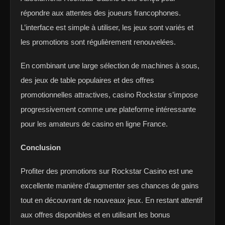
répondre aux attentes des joueurs francophones.
L’interface est simple à utiliser, les jeux sont variés et
les promotions sont régulièrement renouvelées.
En combinant une large sélection de machines à sous,
des jeux de table populaires et des offres
promotionnelles attractives, casino Rockstar s’impose
progressivement comme une plateforme intéressante
pour les amateurs de casino en ligne France.
Conclusion
Profiter des promotions sur Rockstar Casino est une
excellente manière d’augmenter ses chances de gains
tout en découvrant de nouveaux jeux. En restant attentif
aux offres disponibles et en utilisant les bonus