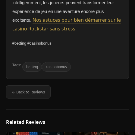
intelligemment, les joueurs peuvent transformer leur
expérience de jeu en une aventure encore plus
Nos astuces pour bien démarrer sur le
excitante.
casino Rockstar sans stress
.
#betting #casinobonus
Tags:
betting
casinobonus
← Back to Reviews
Related Reviews