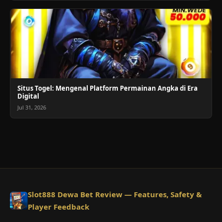
Situs Togel: Mengenal Platform Permainan Angka di Era
Digital
Jul 31, 2026
Slot888 Dewa Bet Review — Features, Safety &
Player Feedback