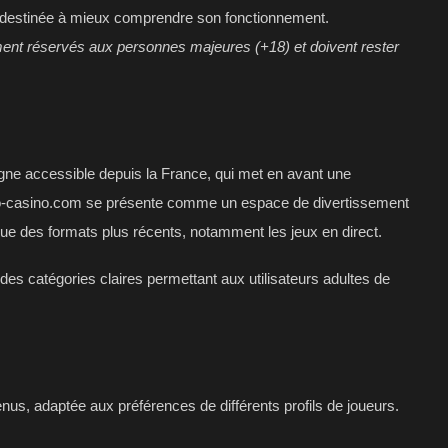
 destinée à mieux comprendre son fonctionnement.
ement réservés aux personnes majeures (+18) et doivent rester
igne accessible depuis la France, qui met en avant une
io-casino.com se présente comme un espace de divertissement
que des formats plus récents, notamment les jeux en direct.
des catégories claires permettant aux utilisateurs adultes de
enus, adaptée aux préférences de différents profils de joueurs.