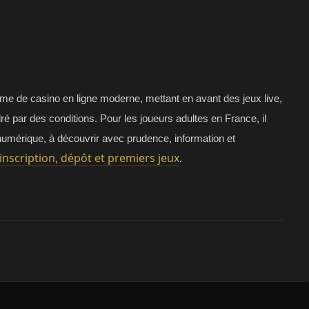
me de casino en ligne moderne, mettant en avant des jeux live,
é par des conditions. Pour les joueurs adultes en France, il
numérique, à découvrir avec prudence, information et
inscription, dépôt et premiers jeux
.