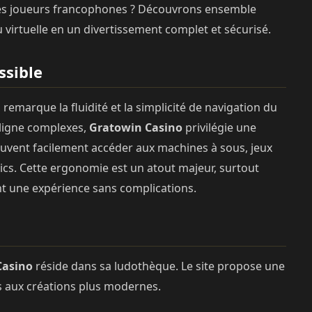
r les joueurs francophones ? Découvrons ensemble
 virtuelle en un divertissement complet et sécurisé.
ssible
n remarque la fluidité et la simplicité de navigation du
 ligne complexes,
Gratowin Casino
privilégie une
 peuvent facilement accéder aux machines à sous, jeux
ics. Cette ergonomie est un atout majeur, surtout
nt une expérience sans complications.
Casino
réside dans sa ludothèque. Le site propose une
s aux créations plus modernes.