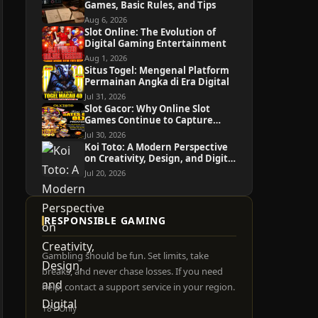
Games, Basic Rules, and Tips
Aug 6, 2026
Slot Online: The Evolution of
Digital Gaming Entertainment
Aug 1, 2026
Situs Togel: Mengenal Platform
Permainan Angka di Era Digital
Jul 31, 2026
Slot Gacor: Why Online Slot
Games Continue to Capture
Players' Attention
Jul 30, 2026
Koi Toto: A Modern Perspective
on Creativity, Design, and Digital
Expression
Jul 20, 2026
RESPONSIBLE GAMING
Gambling should be fun. Set limits, take
breaks, and never chase losses. If you need
help, contact a support service in your region.
18+ Only