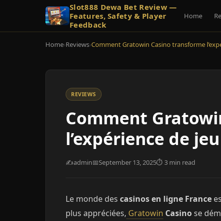
Slot888 Dewa Bet Review —
Features, Safety & Player
Home
Re
Feedback
Home
›
Reviews
›
Comment Gratowin Casino transforme l’expér
REVIEWS
Comment Gratowin
l’expérience de jeu
✍️
admin
📅
September 13, 2025
⏱️ 3 min read
Le monde des
casinos en ligne France
es
plus appréciées,
Gratowin
Casino
se déma