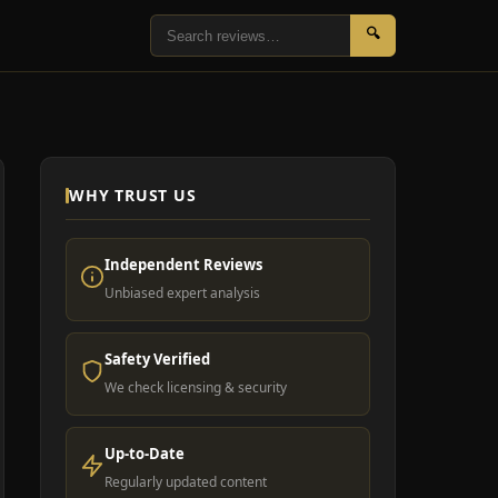
🔍
WHY TRUST US
Independent Reviews
Unbiased expert analysis
Safety Verified
We check licensing & security
Up-to-Date
Regularly updated content