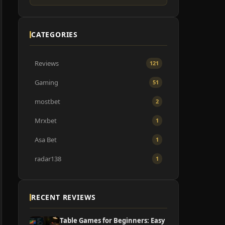
CATEGORIES
Reviews
121
Gaming
51
mostbet
2
Mrxbet
1
Asa Bet
1
radar138
1
RECENT REVIEWS
Table Games for Beginners: Easy