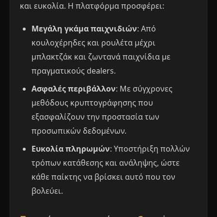
και ευκολία. Η πλατφόρμα προσφέρει:
Μεγάλη γκάμα παιχνιδιών
: Από
κουλοχέρηδες και ρουλέτα μέχρι
μπλακτζάκ και ζωντανά παιχνίδια με
πραγματικούς dealers.
Ασφαλές περιβάλλον
: Με σύγχρονες
μεθόδους κρυπτογράφησης που
εξασφαλίζουν την προστασία των
προσωπικών δεδομένων.
Ευκολία πληρωμών
: Υποστήριξη πολλών
τρόπων κατάθεσης και ανάληψης, ώστε
κάθε παίκτης να βρίσκει αυτό που τον
βολεύει.