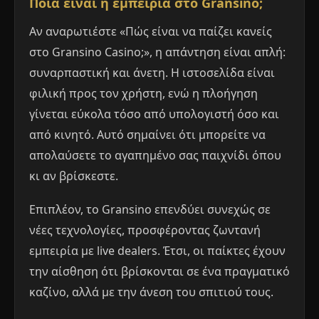
Ποια είναι η εμπειρία στο Gransino;
Αν αναρωτιέστε «Πώς είναι να παίζει κανείς
στο Gransino Casino;», η απάντηση είναι απλή:
συναρπαστική και άνετη. Η ιστοσελίδα είναι
φιλική προς τον χρήστη, ενώ η πλοήγηση
γίνεται εύκολα τόσο από υπολογιστή όσο και
από κινητό. Αυτό σημαίνει ότι μπορείτε να
απολαύσετε το αγαπημένο σας παιχνίδι όπου
κι αν βρίσκεστε.
Επιπλέον, το Gransino επενδύει συνεχώς σε
νέες τεχνολογίες, προσφέροντας ζωντανή
εμπειρία με live dealers. Έτσι, οι παίκτες έχουν
την αίσθηση ότι βρίσκονται σε ένα πραγματικό
καζίνο, αλλά με την άνεση του σπιτιού τους.