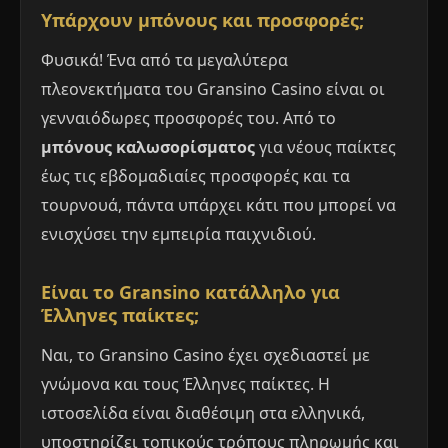
Υπάρχουν μπόνους και προσφορές;
Φυσικά! Ένα από τα μεγαλύτερα
πλεονεκτήματα του Gransino Casino είναι οι
γενναιόδωρες προσφορές του. Από το
μπόνους καλωσορίσματος
για νέους παίκτες
έως τις εβδομαδιαίες προσφορές και τα
τουρνουά, πάντα υπάρχει κάτι που μπορεί να
ενισχύσει την εμπειρία παιχνιδιού.
Είναι το Gransino κατάλληλο για
Έλληνες παίκτες;
Ναι, το Gransino Casino έχει σχεδιαστεί με
γνώμονα και τους Έλληνες παίκτες. Η
ιστοσελίδα είναι διαθέσιμη στα ελληνικά,
υποστηρίζει τοπικούς τρόπους πληρωμής και