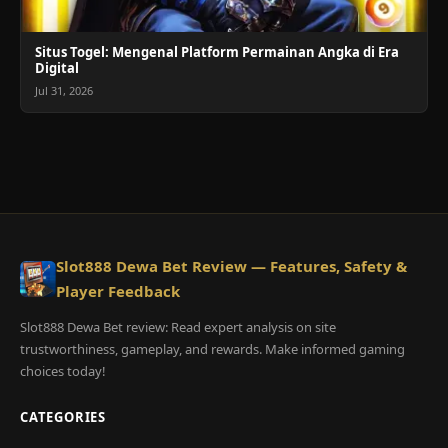
Situs Togel: Mengenal Platform Permainan Angka di Era
Digital
Jul 31, 2026
Slot888 Dewa Bet Review — Features, Safety &
Player Feedback
Slot888 Dewa Bet review: Read expert analysis on site
trustworthiness, gameplay, and rewards. Make informed gaming
choices today!
CATEGORIES