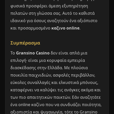
φυσικά προσφέρει άμεση εξυπηρέτηση
πελατών στη γλώσσα σας. Αυτό το καθιστά
ιδανικό για όσους αναζητούν ένα αξιόπιστο
και προσαρμοσμένο
καζινο online
.
Συμπέρασμα
Το
Gransino Casino
δεν είναι απλά μια
επιλογή· είναι μια κορυφαία εμπειρία
διασκέδασης στην Ελλάδα. Με πλούσια
ποικιλία παιχνιδιών, ασφαλές περιβάλλον,
εύκολες συναλλαγές και ελκυστικά μπόνους,
καταφέρνει να καλύψει τις ανάγκες ακόμα και
των πιο απαιτητικών παικτών. Εάν αναζητάτε
ένα online καζίνο που να συνδυάζει ποιότητα,
αξιοπιστία και ψυχαγωγία, τότε το Gransino