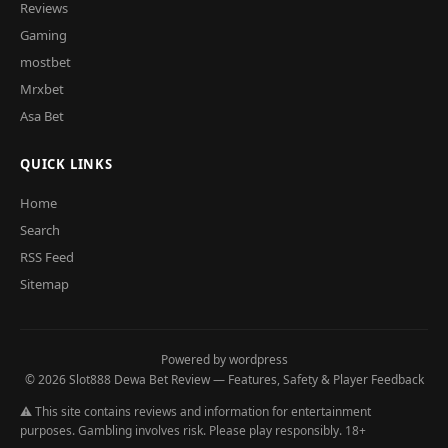
Reviews
Gaming
mostbet
Mrxbet
Asa Bet
QUICK LINKS
Home
Search
RSS Feed
Sitemap
Powered by wordpress
© 2026 Slot888 Dewa Bet Review — Features, Safety & Player Feedback
⚠️ This site contains reviews and information for entertainment
purposes. Gambling involves risk. Please play responsibly. 18+