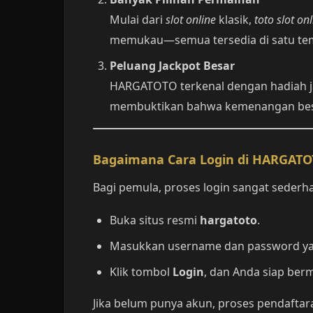
Mulai dari
slot online
klasik,
toto slot on
memukau—semua tersedia di satu te
Peluang Jackpot Besar
HARGATOTO terkenal dengan hadiah ja
membuktikan bahwa kemenangan besa
Bagaimana Cara Login di HARGAT
Bagi pemula, proses login sangat sederh
Buka situs resmi
hargatoto
.
Masukkan username dan password yan
Klik tombol
Login
, dan Anda siap berm
Jika belum punya akun, proses pendaft