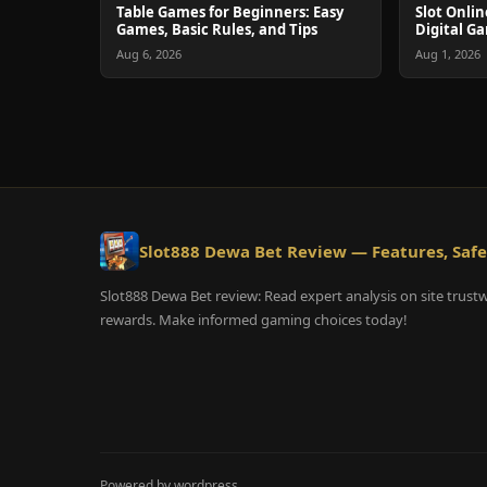
Table Games for Beginners: Easy
Slot Onlin
Games, Basic Rules, and Tips
Digital G
Aug 6, 2026
Aug 1, 2026
Slot888 Dewa Bet Review — Features, Safe
Slot888 Dewa Bet review: Read expert analysis on site trus
rewards. Make informed gaming choices today!
Powered by wordpress