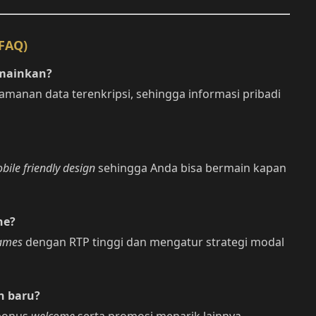
(FAQ)
mainkan?
anan data terenkripsi, sehingga informasi pribadi
bile friendly design
sehingga Anda bisa bermain kapan
ne?
ames
dengan RTP tinggi dan mengatur strategi modal
n baru?