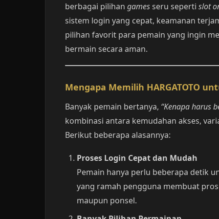
berbagai pilihan
games
seru seperti
slot o
sistem login yang cepat, keamanan terjami
pilihan favorit para pemain yang ingin 
bermain secara aman.
Mengapa Memilih HARGATOTO untu
Banyak pemain bertanya,
“Kenapa harus 
kombinasi antara kemudahan akses, vari
Berikut beberapa alasannya:
Proses Login Cepat dan Mudah
Pemain hanya perlu beberapa detik u
yang ramah pengguna membuat proses 
maupun ponsel.
Banyak Pilihan Permainan