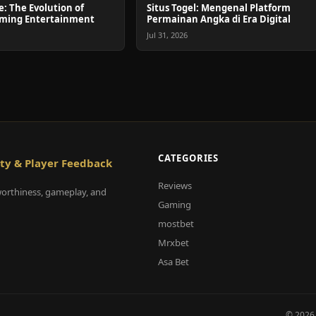
e: The Evolution of
Situs Togel: Mengenal Platform
aming Entertainment
Permainan Angka di Era Digital
Jul 31, 2026
CATEGORIES
ty & Player Feedback
Reviews
tworthiness, gameplay, and
Gaming
mostbet
Mrxbet
Asa Bet
© 2026 