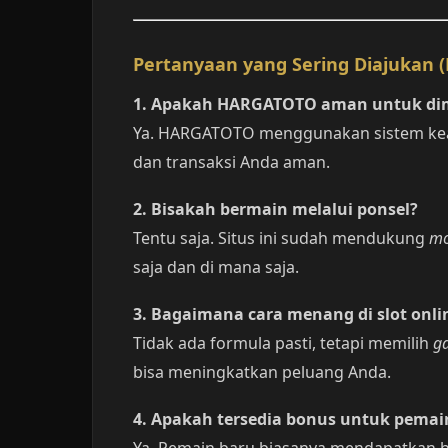
Pertanyaan yang Sering Diajukan 
1. Apakah HARGATOTO aman untuk di
Ya. HARGATOTO menggunakan sistem keam
dan transaksi Anda aman.
2. Bisakah bermain melalui ponsel?
Tentu saja. Situs ini sudah mendukung
mo
saja dan di mana saja.
3. Bagaimana cara menang di slot onli
Tidak ada formula pasti, tetapi memilih
g
bisa meningkatkan peluang Anda.
4. Apakah tersedia bonus untuk pemai