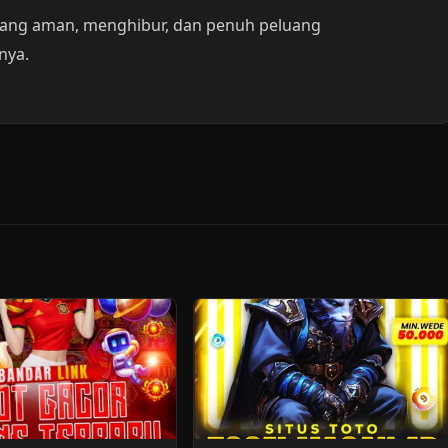
yang aman, menghibur, dan penuh peluang
nya.