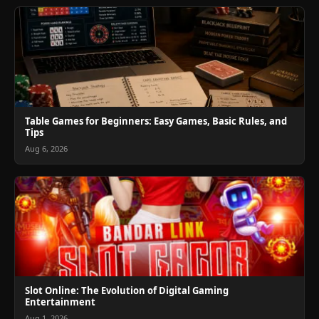
Table Games for Beginners: Easy Games, Basic Rules, and
Tips
Aug 6, 2026
Slot Online: The Evolution of Digital Gaming
Entertainment
Aug 1, 2026