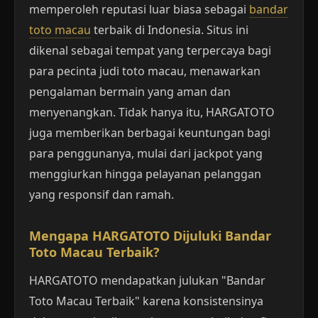
memperoleh reputasi luar biasa sebagai
bandar
toto macau
terbaik di Indonesia. Situs ini
dikenal sebagai tempat yang terpercaya bagi
para pecinta judi toto macau, menawarkan
pengalaman bermain yang aman dan
menyenangkan. Tidak hanya itu, HARGATOTO
juga memberikan berbagai keuntungan bagi
para penggunanya, mulai dari jackpot yang
menggiurkan hingga pelayanan pelanggan
yang responsif dan ramah.
Mengapa HARGATOTO Dijuluki Bandar
Toto Macau Terbaik?
HARGATOTO mendapatkan julukan "Bandar
Toto Macau Terbaik" karena konsistensinya