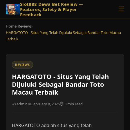
Slot888 Dewa Bet Review —
☰
Features, Safety & Player
Feedback
Home
›
Reviews
›
HARGATOTO - Situs Yang Telah Dijuluki Sebagai Bandar Toto Macau
Terbaik
REVIEWS
HARGATOTO - Situs Yang Telah
Dijuluki Sebagai Bandar Toto
Macau Terbaik
✍️
admin
📅
February 8, 2025
⏱️ 3 min read
HARGATOTO adalah situs yang telah