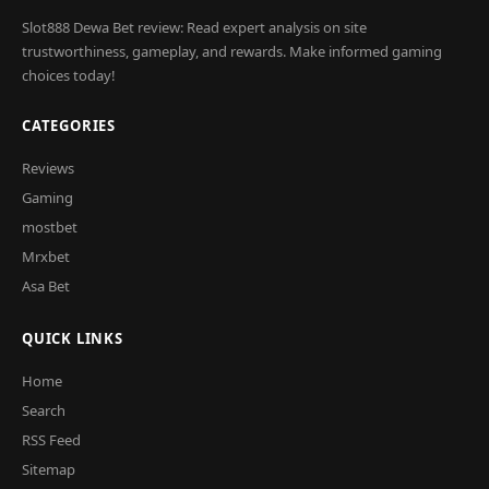
Slot888 Dewa Bet review: Read expert analysis on site
trustworthiness, gameplay, and rewards. Make informed gaming
choices today!
CATEGORIES
Reviews
Gaming
mostbet
Mrxbet
Asa Bet
QUICK LINKS
Home
Search
RSS Feed
Sitemap