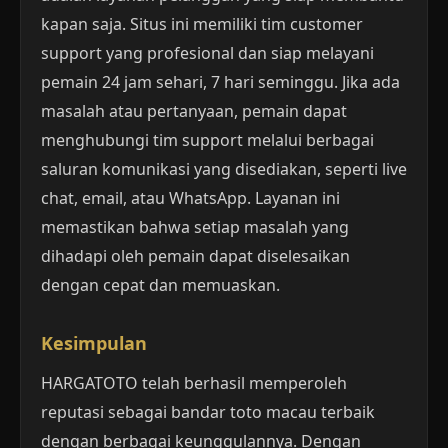
kapan saja. Situs ini memiliki tim customer
support yang profesional dan siap melayani
pemain 24 jam sehari, 7 hari seminggu. Jika ada
masalah atau pertanyaan, pemain dapat
menghubungi tim support melalui berbagai
saluran komunikasi yang disediakan, seperti live
chat, email, atau WhatsApp. Layanan ini
memastikan bahwa setiap masalah yang
dihadapi oleh pemain dapat diselesaikan
dengan cepat dan memuaskan.
Kesimpulan
HARGATOTO telah berhasil memperoleh
reputasi sebagai bandar toto macau terbaik
dengan berbagai keunggulannya. Dengan