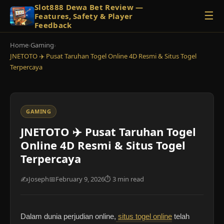
Slot888 Dewa Bet Review —
☰
Features, Safety & Player
Feedback
Home
›
Gaming
›
JNETOTO ✈️ Pusat Taruhan Togel Online 4D Resmi & Situs Togel
Terpercaya
GAMING
JNETOTO ✈️ Pusat Taruhan Togel
Online 4D Resmi & Situs Togel
Terpercaya
✍️
Joseph
📅
February 9, 2026
⏱️ 3 min read
Dalam dunia perjudian online,
situs togel online
telah