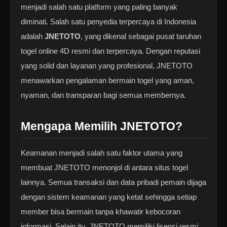
menjadi salah satu platform yang paling banyak
diminati. Salah satu penyedia terpercaya di Indonesia
adalah
JNETOTO
, yang dikenal sebagai pusat taruhan
togel online 4D resmi dan terpercaya. Dengan reputasi
yang solid dan layanan yang profesional, JNETOTO
menawarkan pengalaman bermain togel yang aman,
nyaman, dan transparan bagi semua membernya.
Mengapa Memilih JNETOTO?
Keamanan menjadi salah satu faktor utama yang
membuat JNETOTO menonjol di antara situs togel
lainnya. Semua transaksi dan data pribadi pemain dijaga
dengan sistem keamanan yang ketat sehingga setiap
member bisa bermain tanpa khawatir kebocoran
informasi. Selain itu, JNETOTO memiliki lisensi resmi