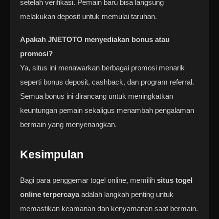
setelah verifikasi. Pemain baru bisa langsung
melakukan deposit untuk memulai taruhan.
Apakah JNETOTO menyediakan bonus atau
promosi?
Ya, situs ini menawarkan berbagai promosi menarik
seperti bonus deposit, cashback, dan program referral.
Semua bonus ini dirancang untuk meningkatkan
keuntungan pemain sekaligus menambah pengalaman
bermain yang menyenangkan.
Kesimpulan
Bagi para penggemar togel online, memilih
situs togel
online terpercaya
adalah langkah penting untuk
memastikan keamanan dan kenyamanan saat bermain.