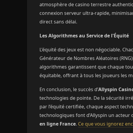
atmosphère de casino terrestre authentiqu
connexion serveur ultra-rapide, minimisan
direct sans délai.
Les Algorithmes au Service de l'Équité
L’équité des jeux est non négociable. Cha
Générateur de Nombres Aléatoires (RNG) 
algorithmes garantissent que chaque tour,
équitable, offrant à tous les joueurs les
En conclusion, le succès d’
Allyspin Casin
technologies de pointe. De la sécurité irr
par l’équité certifiée, chaque aspect techn
technologiques font d’Allyspin un acteur
en ligne France
.
Ce que vous ignorez enc