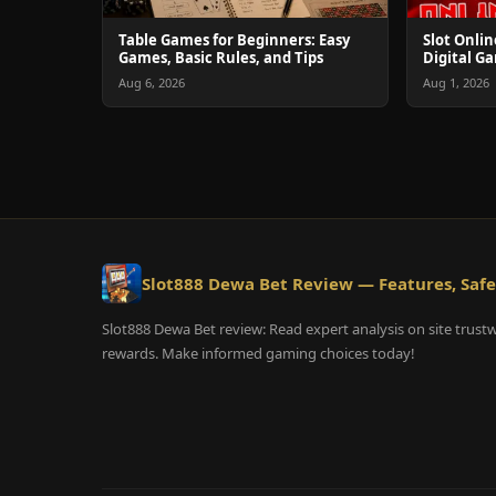
Table Games for Beginners: Easy
Slot Onlin
Games, Basic Rules, and Tips
Digital G
Aug 6, 2026
Aug 1, 2026
Slot888 Dewa Bet Review — Features, Safe
Slot888 Dewa Bet review: Read expert analysis on site trus
rewards. Make informed gaming choices today!