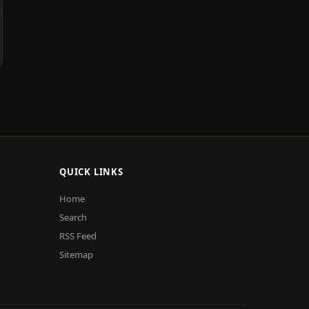
QUICK LINKS
Home
Search
RSS Feed
Sitemap