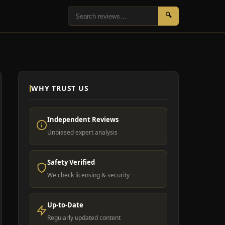
🔍
WHY TRUST US
Independent Reviews
Unbiased expert analysis
Safety Verified
We check licensing & security
Up-to-Date
Regularly updated content