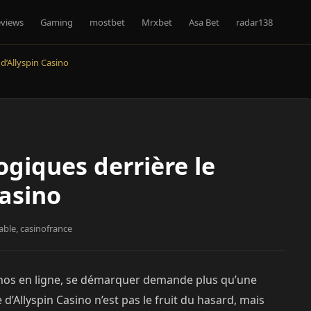
views
Gaming
mostbet
Mrxbet
Asa Bet
radar138
 d’Allyspin Casino
ogiques derrière le
Casino
iable, casinofrance
sinos en ligne, se démarquer demande plus qu’une
 d’Allyspin Casino n’est pas le fruit du hasard, mais