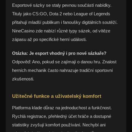
Esportové sázky se staly pevnou součástí nabídky.
Tituly jako CS:GO, Dota 2 nebo League of Legends
přitahují mladší publikum i fanoušky digitálních soutěží.
NineCasino zde nabízí různé typy sázek, od vítěze
zápasu až po specifické herní události.
Otázka: Je esport vhodný i pro nové sázkaře?
Odpověď: Ano, pokud se zajímají o danou hru. Znalost
herních mechanik často nahrazuje tradiční sportovní
zkušenosti.
Užitečné funkce a uživatelský komfort
Platforma klade důraz na jednoduchost a funkčnost.
Rychlá registrace, přehledný účet hráče a dostupné
statistiky zvyšují komfort používání. Nechybí ani