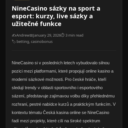
NineCasino sázky na sport a
esport: kurzy, live sázky a
užitečné funkce
✍️
Andrew
📅
January 29, 2026
⏱️ 3 min read
🏷️ betting, casinobonus
NineCasino si v posledních letech vybudovalo silnou
pozici mezi platformami, které propojují online kasino a
moderní sázkové možnosti. Pro české hráče, kteří
sledují trendy v oblasti sportovního i esportového
sázení, představuje zajímavou volbu díky přehlednému
rozhraní, pestré nabídce kurzů a praktickým funkcím. V
kontextu tématu Česká kasina online se NineCasino
řadí mezi projekty, které cílí na široké spektrum