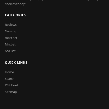
choices today!
CATEGORIES
Reviews
Gaming
mostbet
Mrxbet
Asa Bet
QUICK LINKS
Home
Search
RSS Feed
Sitemap