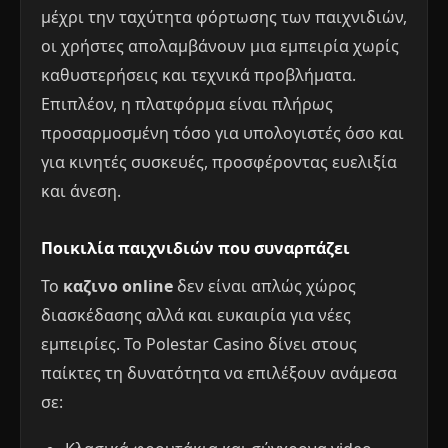
μέχρι την ταχύτητα φόρτωσης των παιχνιδιών,
οι χρήστες απολαμβάνουν μια εμπειρία χωρίς
καθυστερήσεις και τεχνικά προβλήματα.
Επιπλέον, η πλατφόρμα είναι πλήρως
προσαρμοσμένη τόσο για υπολογιστές όσο και
για κινητές συσκευές, προσφέροντας ευελιξία
και άνεση.
Ποικιλία παιχνιδιών που συναρπάζει
Το
καζινο online
δεν είναι απλώς χώρος
διασκέδασης αλλά και ευκαιρία για νέες
εμπειρίες. Το Polestar Casino δίνει στους
παίκτες τη δυνατότητα να επιλέξουν ανάμεσα
σε: