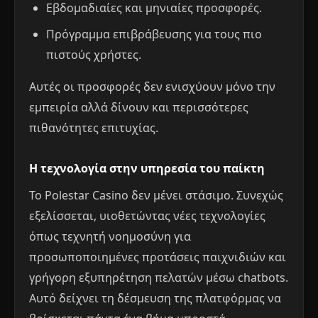
Εβδομαδιαίες και μηνιαίες προσφορές.
Πρόγραμμα επιβράβευσης για τους πιο
πιστούς χρήστες.
Αυτές οι προσφορές δεν ενισχύουν μόνο την
εμπειρία αλλά δίνουν και περισσότερες
πιθανότητες επιτυχίας.
Η τεχνολογία στην υπηρεσία του παίκτη
Το Polestar Casino δεν μένει στάσιμο. Συνεχώς
εξελίσσεται, υιοθετώντας νέες τεχνολογίες
όπως τεχνητή νοημοσύνη για
προσωποποιημένες προτάσεις παιχνιδιών και
γρήγορη εξυπηρέτηση πελατών μέσω chatbots.
Αυτό δείχνει τη δέσμευση της πλατφόρμας να