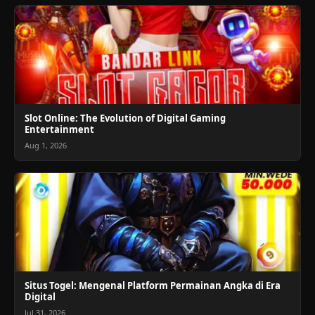
Slot Online: The Evolution of Digital Gaming
Entertainment
Aug 1, 2026
Situs Togel: Mengenal Platform Permainan Angka di Era
Digital
Jul 31, 2026