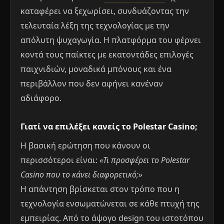
καταφέρει να ξεχωρίσει, συνδυάζοντας την
τελευταία λέξη της τεχνολογίας με την
απόλυτη ψυχαγωγία. Η πλατφόρμα του φέρνει
κοντά τους παίκτες με εκατοντάδες επιλογές
παιχνιδιών, μοναδικά μπόνους και ένα
περιβάλλον που δεν αφήνει κανέναν
αδιάφορο.
Γιατί να επιλέξει κανείς το Polestar Casino;
Η βασική ερώτηση που κάνουν οι
περισσότεροι είναι:
«Τι προσφέρει το Polestar
Casino που το κάνει διαφορετικό;»
Η απάντηση βρίσκεται στον τρόπο που η
τεχνολογία ενσωματώνεται σε κάθε πτυχή της
εμπειρίας. Από το άψογο design του ιστοτόπου