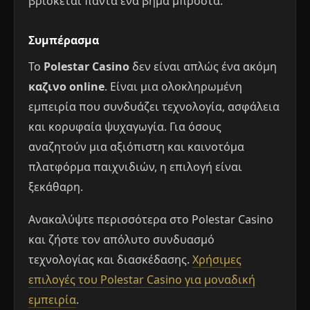
βρίσκεται πάντα ένα βήμα μπροστά.
Συμπέρασμα
Το
Polestar Casino
δεν είναι απλώς ένα ακόμη
καζινο online
. Είναι μια ολοκληρωμένη
εμπειρία που συνδυάζει τεχνολογία, ασφάλεια
και κορυφαία ψυχαγωγία. Για όσους
αναζητούν μια αξιόπιστη και καινοτόμα
πλατφόρμα παιχνιδιών, η επιλογή είναι
ξεκάθαρη.
Ανακαλύψτε περισσότερα στο Polestar Casino
και ζήστε τον απόλυτο συνδυασμό
τεχνολογίας και διασκέδασης.
Χρήσιμες
επιλογές του Polestar Casino για μοναδική
εμπειρία
.