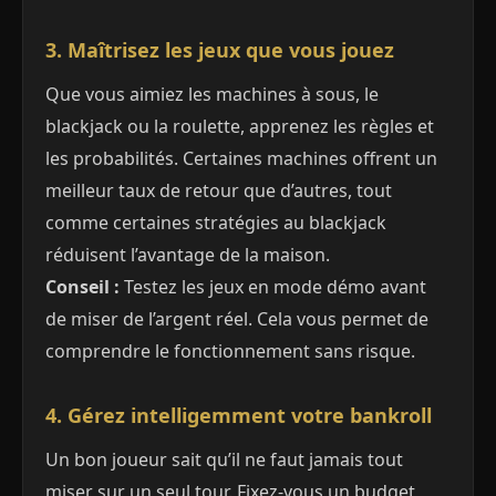
3. Maîtrisez les jeux que vous jouez
Que vous aimiez les machines à sous, le
blackjack ou la roulette, apprenez les règles et
les probabilités. Certaines machines offrent un
meilleur taux de retour que d’autres, tout
comme certaines stratégies au blackjack
réduisent l’avantage de la maison.
Conseil :
Testez les jeux en mode démo avant
de miser de l’argent réel. Cela vous permet de
comprendre le fonctionnement sans risque.
4. Gérez intelligemment votre bankroll
Un bon joueur sait qu’il ne faut jamais tout
miser sur un seul tour. Fixez-vous un budget