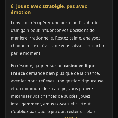
6. Jouez avec stratégie, pas avec
émotion
L’envie de récupérer une perte ou l’euphorie
d’un gain peut influencer vos décisions de
manière irrationnelle. Restez calme, analysez
chaque mise et évitez de vous laisser emporter
par le moment.
En résumé, gagner sur un
casino en ligne
France
demande bien plus que de la chance.
Avec les bons réflexes, une gestion rigoureuse
et un minimum de stratégie, vous pouvez
maximiser vos chances de succès. Jouez
intelligemment, amusez-vous et surtout,
n’oubliez pas que le jeu doit rester un plaisir