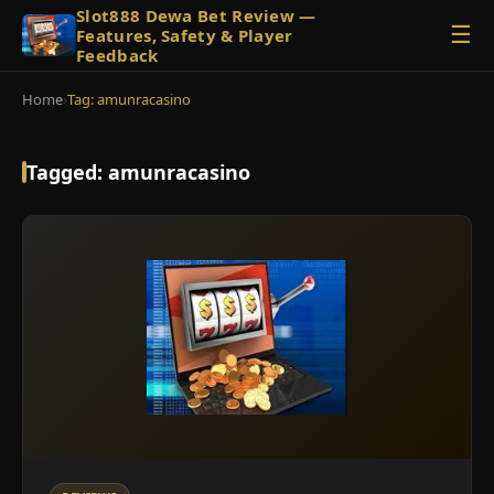
Slot888 Dewa Bet Review —
☰
Features, Safety & Player
Feedback
Home
›
Tag: amunracasino
Tagged: amunracasino