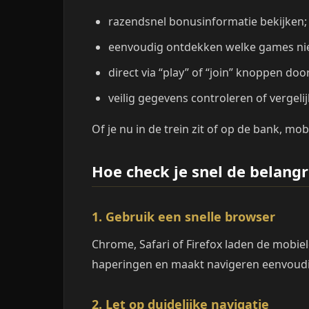
razendsnel bonusinformatie bekijken;
eenvoudig ontdekken welke games nie
direct via “play” of “join” knoppen do
veilig gegevens controleren of vergeli
Of je nu in de trein zit of op de bank, mo
Hoe check je snel de belangr
1. Gebruik een snelle browser
Chrome, Safari of Firefox laden de mobie
haperingen en maakt navigeren eenvoudi
2. Let op duidelijke navigatie