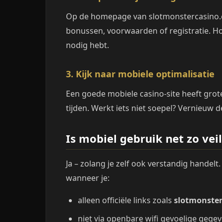
Op de homepage van slotmonstercasino.c
bonussen, voorwaarden of registratie. Hoe 
nodig hebt.
3. Kijk naar mobiele optimalisatie
Een goede mobiele casino-site heeft grote
tijden. Werkt iets niet soepel? Vernieuw d
Is mobiel gebruik net zo vei
Ja – zolang je zelf ook verstandig handelt.
wanneer je:
alleen officiële links zoals
slotmonste
niet via openbare wifi gevoelige gegev