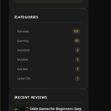
CATEGORIES
Reviews
121
Gaming
51
mostbet
2
Mrxbet
1
Asa Bet
1
radar138
1
RECENT REVIEWS
Table Games for Beginners: Easy