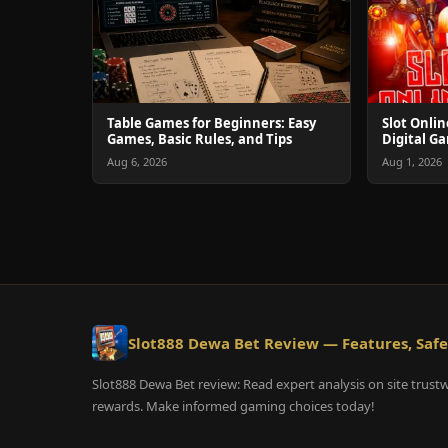
Table Games for Beginners: Easy
Slot Onlin
Games, Basic Rules, and Tips
Digital G
Aug 6, 2026
Aug 1, 2026
Slot888 Dewa Bet Review — Features, Safe
Slot888 Dewa Bet review: Read expert analysis on site trus
rewards. Make informed gaming choices today!