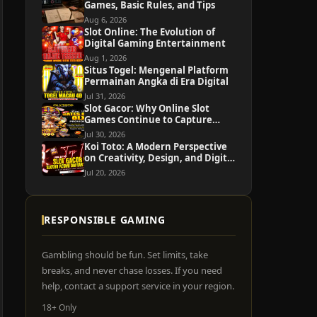
Games, Basic Rules, and Tips
Aug 6, 2026
Slot Online: The Evolution of
Digital Gaming Entertainment
Aug 1, 2026
Situs Togel: Mengenal Platform
Permainan Angka di Era Digital
Jul 31, 2026
Slot Gacor: Why Online Slot
Games Continue to Capture
Players' Attention
Jul 30, 2026
Koi Toto: A Modern Perspective
on Creativity, Design, and Digital
Expression
Jul 20, 2026
RESPONSIBLE GAMING
Gambling should be fun. Set limits, take
breaks, and never chase losses. If you need
help, contact a support service in your region.
18+ Only