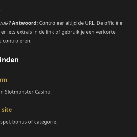
.
ruik?
Antwoord:
Controleer altijd de URL. De officiële
t er iets extra’s in de link of gebruik je een verkorte
e controleren.
vinden
erm
van Slotmonster Casino.
 site
spel, bonus of categorie.