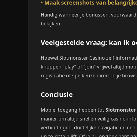
• Maak screenshots van belangrijke
Handig wanneer je bonussen, voorwaarden
bekijken.
Veelgestelde vraag: kan ik o
Hoewel Slotmonster Casino zelf informatie
knoppen “play” of “join” vrijwel altijd mo
registratie of spelkeuze direct in je brows
Conclusie
Mobiel toegang hebben tot
Slotmonster
manier om altijd snel en veilig casino-in
verbindingen, duidelijke navigatie en een 
up-to-date blijft. Of je nu op zoek bent n