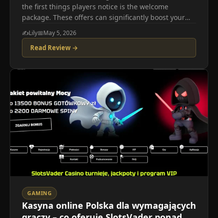
the first things players notice is the welcome
package. These offers can significantly boost your
starting...
✍️
Lily
📅
May 5, 2026
Read Review →
GAMING
Kasyna online Polska dla wymagających
graczy – co oferuje SlotsVader ponad