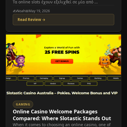
Τα online slots έχουν εξελιχθεί σε μία από ...
✍️
Noah
📅
May 19, 2026
Read Review →
GAMING
Online Casino Welcome Packages
Compared: Where Slotastic Stands Out
When it comes to choosing an online casino, one of