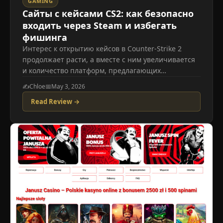
GAMING
Сайты с кейсами CS2: как безопасно
входить через Steam и избегать
фишинга
Интерес к открытию кейсов в Counter-Strike 2
продолжает расти, а вместе с ним увеличивается
и количество платформ, предлагающих
различные бонусы, скины и игр...
✍️
Chloe
📅
May 3, 2026
Read Review →