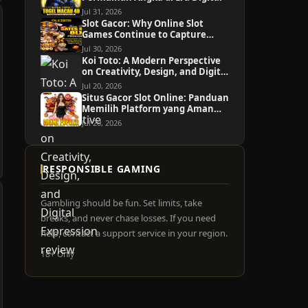
Jul 31, 2026
Slot Gacor: Why Online Slot
Games Continue to Capture
Players' Attention
Jul 30, 2026
Koi Toto: A Modern Perspective
on Creativity, Design, and Digital
Expression
Jul 20, 2026
Situs Gacor Slot Online: Panduan
Memilih Platform yang Aman
dan Nyaman
Jul 20, 2026
RESPONSIBLE GAMING
Gambling should be fun. Set limits, take
breaks, and never chase losses. If you need
help, contact a support service in your region.
18+ Only