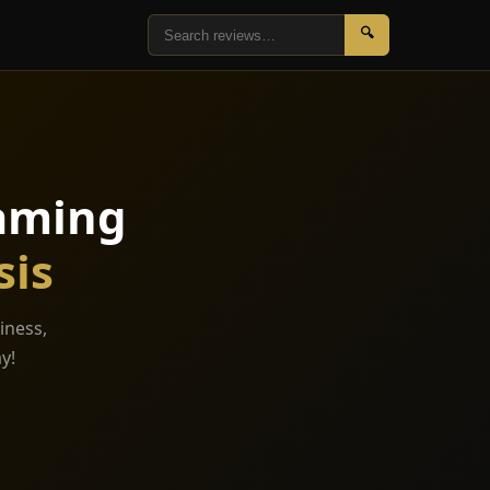
🔍
Gaming
sis
iness,
y!