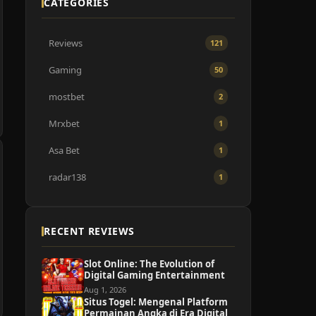
CATEGORIES
Reviews
121
Gaming
50
mostbet
2
Mrxbet
1
Asa Bet
1
radar138
1
RECENT REVIEWS
Slot Online: The Evolution of
Digital Gaming Entertainment
Aug 1, 2026
Situs Togel: Mengenal Platform
Permainan Angka di Era Digital