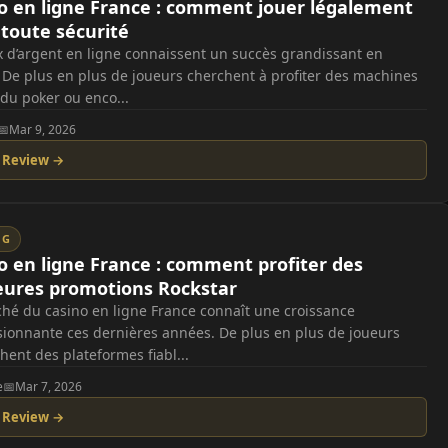
o en ligne France : comment jouer légalement
 toute sécurité
x d’argent en ligne connaissent un succès grandissant en
 De plus en plus de joueurs cherchent à profiter des machines
 du poker ou enco...
📅
Mar 9, 2026
 Review →
NG
o en ligne France : comment profiter des
eures promotions Rockstar
hé du casino en ligne France connaît une croissance
ionnante ces dernières années. De plus en plus de joueurs
hent des plateformes fiabl...
e
📅
Mar 7, 2026
 Review →